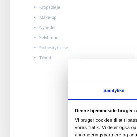
Kropspleje
Make-up
Nyheder
Selvbruner
Solbeskyttelse
Tilbud
Samtykke
Denne hjemmeside bruger c
Vi bruger cookies til at tilpas
vores trafik. Vi deler også 
annonceringspartnere og anal