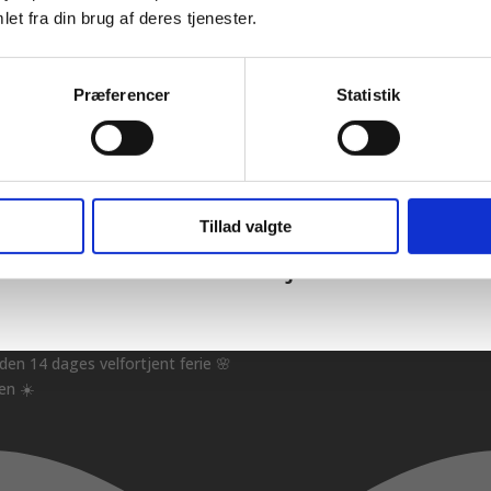
et fra din brug af deres tjenester.
Præferencer
Statistik
Tillad valgte
Skønhedens øjeblikke
nden 14 dages velfortjent ferie 🌸
en ☀️