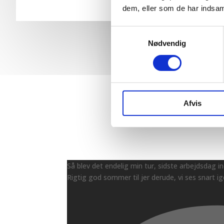
dem, eller som de har indsaml
Samtykkevalg
Nødvendig
Afvis
Så blev det endelig min tur, sidste arbejdsdag i
Rigtig god sommer til jer derude, vi ses snart ig