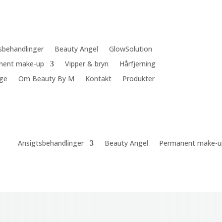
sbehandlinger
Beauty Angel
GlowSolution
nent make-up
Vipper & bryn
Hårfjerning
ge
Om Beauty By M
Kontakt
Produkter
Ansigtsbehandlinger
Beauty Angel
Permanent make-u