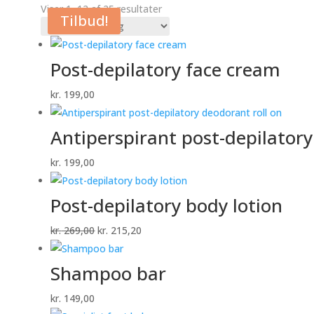
Viser 1–12 af 25 resultater
Tilbud!
Post-depilatory face cream
kr.
199,00
Antiperspirant post-depilatory
kr.
199,00
Post-depilatory body lotion
Den
Den
kr.
269,00
kr.
215,20
oprindelige
aktuelle
pris
pris
Shampoo bar
var:
er:
kr.
149,00
kr. 269,00.
kr. 215,20.