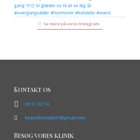
Se mere på vores Instagram
Kontakt os

60 51 22 74

beautybymaibritt@gmail.com
Besøg vores klinik