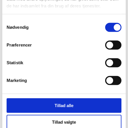
de har indsamlet fra din brug af deres tjenester.
Samtykkevalg
Nødvendig
Præferencer
Statistik
1
Open post by beauty.by.m.dk with ID
17966626367932306
Marketing
Tillad alle
Tillad valgte