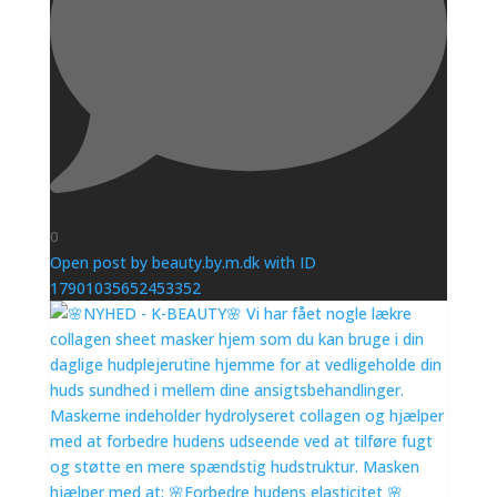
0
Open post by beauty.by.m.dk with ID
17901035652453352