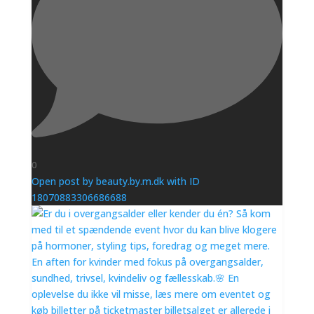
0
Open post by beauty.by.m.dk with ID
18070883306686688