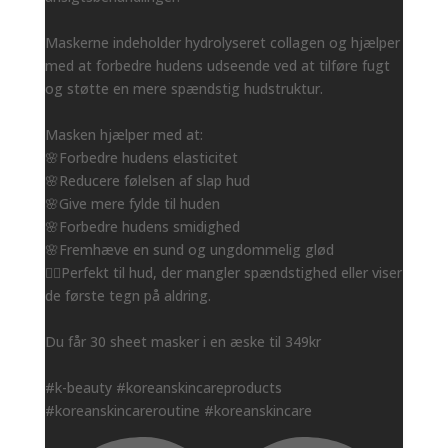
Maskerne indeholder hydrolyseret collagen og hjælper
med at forbedre hudens udseende ved at tilføre fugt
og støtte en mere spændstig hudstruktur.
Masken hjælper med at:
🌸Forbedre hudens elasticitet
🌸Reducere følelsen af slap hud
🌸Give mere fylde til huden
🌸Forbedre hudens smidighed
🌸Fremhæve en sund og ungdommelig glød
👌🏻Perfekt til hud, der mangler spændstighed eller viser
de første tegn på aldring.
Du får 30 sheet masker i en æske til 349kr
#k-beauty #koreanskincareproducts
#koreanskincareroutine #koreanskincare