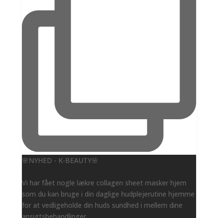
🌸NYHED - K-BEAUTY🌸
Vi har fået nogle lækre collagen sheet masker hjem
som du kan bruge i din daglige hudplejerutine hjemme
for at vedligeholde din huds sundhed i mellem dine
ansigtsbehandlinger.