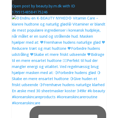
Open post by beauty.by.m.dk with ID
17951548584175246