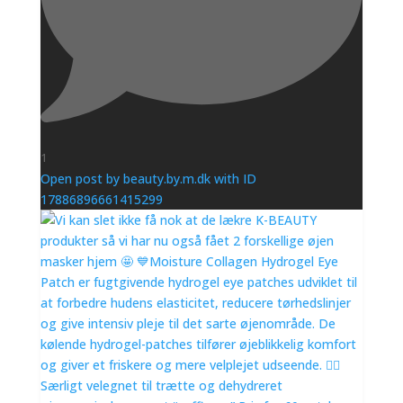
1
Open post by beauty.by.m.dk with ID
17886896661415299