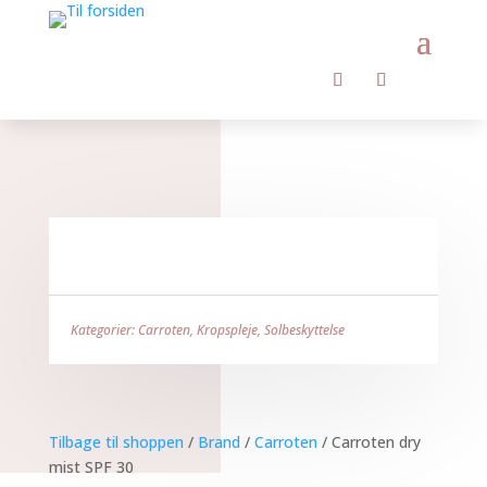
Kategorier:
Carroten
,
Kropspleje
,
Solbeskyttelse
Tilbage til shoppen
/
Brand
/
Carroten
/ Carroten dry
mist SPF 30