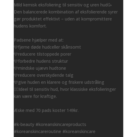
Mild kemisk eksfoliering til sensitiv og uren hud🥳
Den balancerede kombination af eksfolierende syrer
gør produktet effektivt – uden at kompromittere
hudens komfort.
Padsene hjælper med at:
🩵fjerne døde hudceller skånsomt
🩵reducere tilstoppede porer
🩵forbedre hudens struktur
🩵mindske ujævn hudtone
🩵reducere overskydende talg
🩵give huden en klarere og friskere udstråling
👌🏻Ideel til sensitiv hud, hvor klassiske eksfolieringer
kan være for kraftige.
Æske med 70 pads koster 149kr.
#k-beauty #koreanskincareproducts
#koreanskincareroutine #koreanskincare