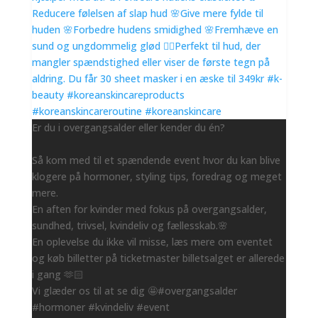
Er du i overgangsalder eller kender du én?
Så kom med til et spændende event hvor du kan blive
klogere på hormoner, styling tips, foredrag og meget
mere.
En aften for kvinder med fokus på overgangsalder,
sundhed, trivsel, kvindeliv og fællesskab.🌸
En oplevelse du ikke vil misse, læs mere om eventet
og køb billetter på ticketmaster billetsalget er allerede
i gang 🫶🏻
Vi glæder os til at se dig 🤩#overgangsalder
#hormoner #kvindeliv #event