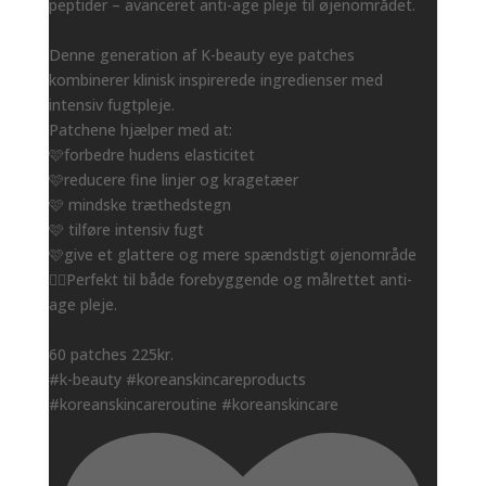
peptider – avanceret anti-age pleje til øjenområdet.
Denne generation af K-beauty eye patches
kombinerer klinisk inspirerede ingredienser med
intensiv fugtpleje.
Patchene hjælper med at:
🩷forbedre hudens elasticitet
🩷reducere fine linjer og kragetæer
🩷 mindske træthedstegn
🩷 tilføre intensiv fugt
🩷give et glattere og mere spændstigt øjenområde
👌🏻Perfekt til både forebyggende og målrettet anti-
age pleje.
60 patches 225kr.
#k-beauty #koreanskincareproducts
#koreanskincareroutine #koreanskincare