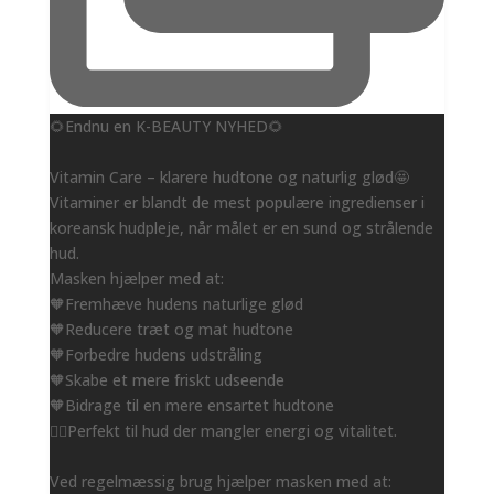
🌻Endnu en K-BEAUTY NYHED🌻
Vitamin Care – klarere hudtone og naturlig glød🤩
Vitaminer er blandt de mest populære ingredienser i
koreansk hudpleje, når målet er en sund og strålende
hud.
Masken hjælper med at:
🧡Fremhæve hudens naturlige glød
🧡Reducere træt og mat hudtone
🧡Forbedre hudens udstråling
🧡Skabe et mere friskt udseende
🧡Bidrage til en mere ensartet hudtone
👌🏻Perfekt til hud der mangler energi og vitalitet.
Ved regelmæssig brug hjælper masken med at: