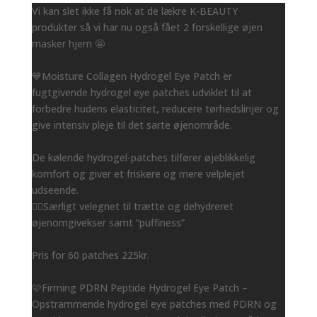
Vi kan slet ikke få nok at de lækre K-BEAUTY
produkter så vi har nu også fået 2 forskellige øjen
masker hjem 🤩
💙Moisture Collagen Hydrogel Eye Patch er
fugtgivende hydrogel eye patches udviklet til at
forbedre hudens elasticitet, reducere tørhedslinjer og
give intensiv pleje til det sarte øjenområde.
De kølende hydrogel-patches tilfører øjeblikkelig
komfort og giver et friskere og mere velplejet
udseende.
👌🏻Særligt velegnet til trætte og dehydreret
øjenomgivekser samt “puffiness”
Pris for 60 patches 225kr.
🩷Firming PDRN Peptide Hydrogel Eye Patch –
Opstrammende hydrogel eye patches med PDRN og