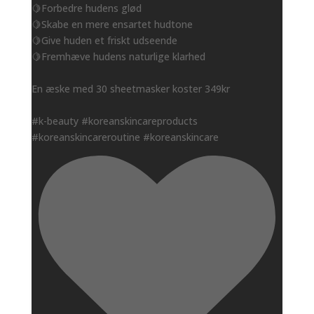
🍋Forbedre hudens glød
🍋Skabe en mere ensartet hudtone
🍋Give huden et friskt udseende
🍋Fremhæve hudens naturlige klarhed
En æske med 30 sheetmasker koster 349kr
#k-beauty #koreanskincareproducts
#koreanskincareroutine #koreanskincare