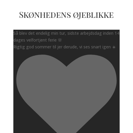
Skønhedens øjeblikke
Så blev det endelig min tur, sidste arbejdsdag inden 14
dages velfortjent ferie 🌸
Rigtig god sommer til jer derude, vi ses snart igen ☀️