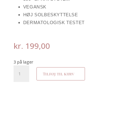
VEGANSK
HØJ SOLBESKYTTELSE
DERMATOLOGISK TESTET
kr.
199,00
3 på lager
Carroten
Tilføj til kurv
dry
mist
SPF
30
antal