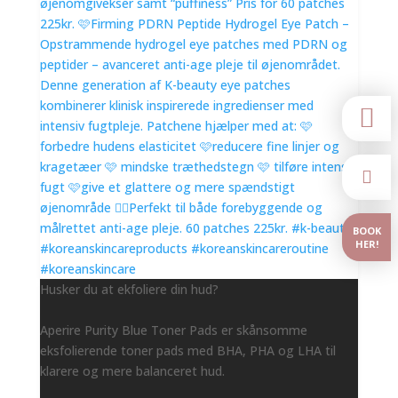


BOOK
HER!
Husker du at ekfoliere din hud?
Aperire Purity Blue Toner Pads er skånsomme
eksfolierende toner pads med BHA, PHA og LHA til
klarere og mere balanceret hud.