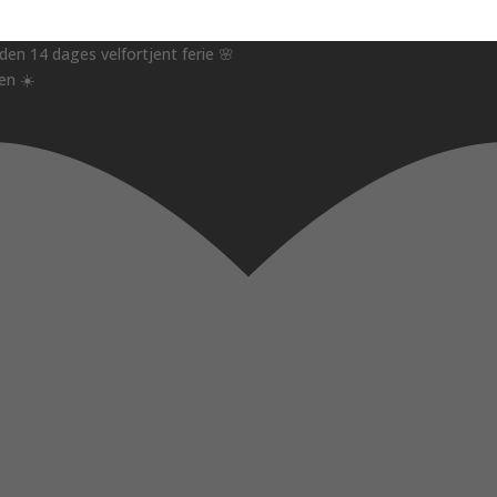
nden 14 dages velfortjent ferie 🌸
en ☀️