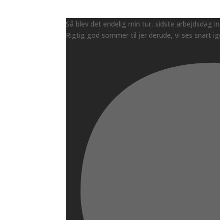
Så blev det endelig min tur, sidste arbejdsdag i
Rigtig god sommer til jer derude, vi ses snart ig