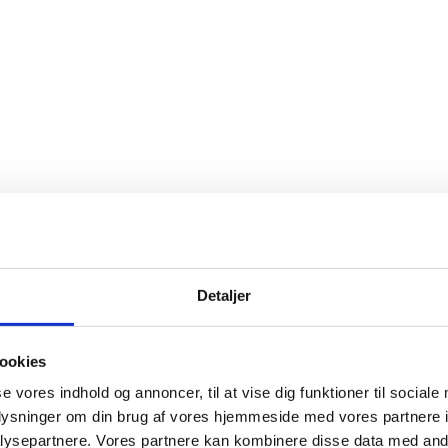
Detaljer
ookies
se vores indhold og annoncer, til at vise dig funktioner til sociale
kne og akne ar, operations ar, forstørret porre samt strækmærker.
oplysninger om din brug af vores hjemmeside med vores partnere i
ysepartnere. Vores partnere kan kombinere disse data med andr