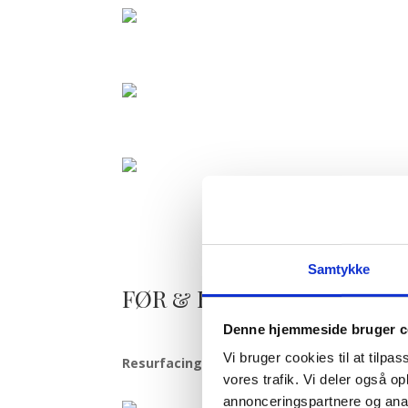
Samtykke
FØR & EFTER
Denne hjemmeside bruger c
Vi bruger cookies til at tilpas
Resurfacing:
Til behandling og forbedring af a
vores trafik. Vi deler også 
annonceringspartnere og anal