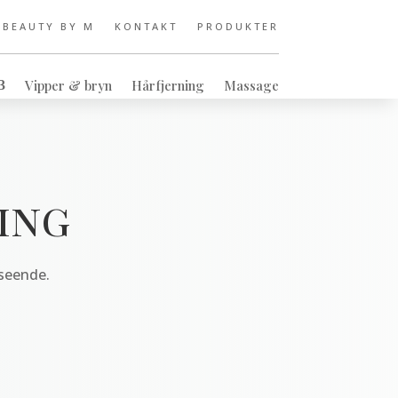
 BEAUTY BY M
KONTAKT
PRODUKTER
Vipper & bryn
Hårfjerning
Massage
ing
dseende.