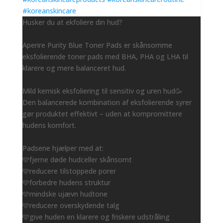
Husker du at ekfoliere din hud?
Aperire Purity Blue Toner Pads er skånsomme
eksfolierende toner pads med BHA, PHA og LHA til
klarere og mere balanceret hud.
Mild kemisk eksfoliering til sensitiv og uren hud🥳
Den balancerede kombination af eksfolierende syrer
gør produktet effektivt – uden at kompromittere
hudens komfort.
Padsene hjælper med at:
🩵fjerne døde hudceller skånsomt
🩵reducere tilstoppede porer
🩵forbedre hudens struktur
🩵mindske ujævn hudtone
🩵reducere overskydende talg
🩵give huden en klarere og friskere udstråling