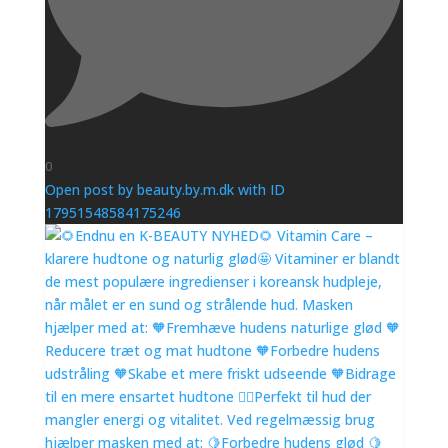
0
Open post by beauty.by.m.dk with ID
17951548584175246