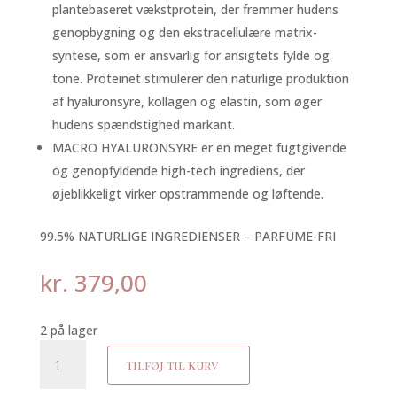
plantebaseret vækstprotein, der fremmer hudens
genopbygning og den ekstracellulære matrix-
syntese, som er ansvarlig for ansigtets fylde og
tone. Proteinet stimulerer den naturlige produktion
af hyaluronsyre, kollagen og elastin, som øger
hudens spændstighed markant.
MACRO HYALURONSYRE er en meget fugtgivende
og genopfyldende high-tech ingrediens, der
øjeblikkeligt virker opstrammende og løftende.
99.5% NATURLIGE INGREDIENSER – PARFUME-FRI
kr.
379,00
2 på lager
Sublime
Tilføj til kurv
skin
lift