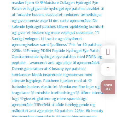


BOOK
HER!