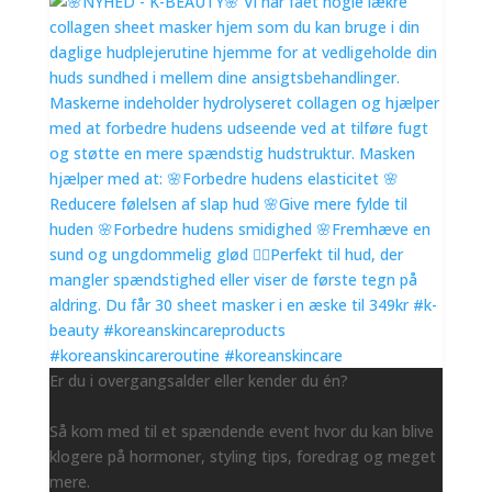
Er du i overgangsalder eller kender du én?
Så kom med til et spændende event hvor du kan blive
klogere på hormoner, styling tips, foredrag og meget
mere.