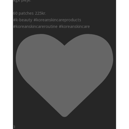
60 patches 225kr.
#k-beauty #koreanskincareproducts
#koreanskincareroutine #koreanskincare
3