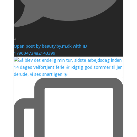
4
Open post by beauty.by.m.dk with ID
17960473482143399