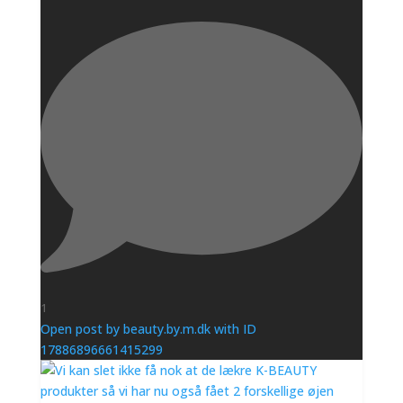
1
Open post by beauty.by.m.dk with ID
17886896661415299