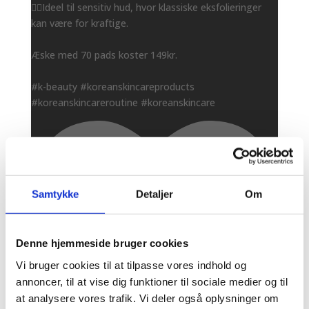
👌🏻Ideel til sensitiv hud, hvor klassiske eksfolieringer
kan være for kraftige.
Æske med 70 pads koster 149kr.
#k-beauty #koreanskincareproducts
#koreanskincareroutine #koreanskincare
Samtykke
Detaljer
Om
Denne hjemmeside bruger cookies
Vi bruger cookies til at tilpasse vores indhold og
annoncer, til at vise dig funktioner til sociale medier og til
at analysere vores trafik. Vi deler også oplysninger om