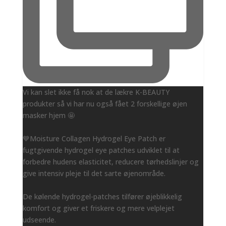
Vi kan slet ikke få nok at de lækre K-BEAUTY
produkter så vi har nu også fået 2 forskellige øjen
masker hjem 🤩
💙Moisture Collagen Hydrogel Eye Patch er
fugtgivende hydrogel eye patches udviklet til at
forbedre hudens elasticitet, reducere tørhedslinjer og
give intensiv pleje til det sarte øjenområde.
De kølende hydrogel-patches tilfører øjeblikkelig
komfort og giver et friskere og mere velplejet
udseende.