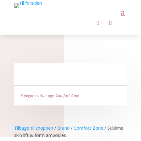
Kategorier:
Anti-age
,
Comfort Zone
Tilbage til shoppen
/
Brand
/
Comfort Zone
/ Sublime
skin lift & form ampoules