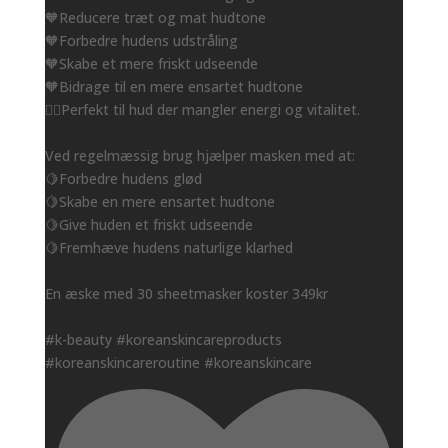
🧡Reducere træt og mat hudtone
🧡Forbedre hudens udstråling
🧡Skabe et mere friskt udseende
🧡Bidrage til en mere ensartet hudtone
👌🏻Perfekt til hud der mangler energi og vitalitet.
Ved regelmæssig brug hjælper masken med at:
🍋Forbedre hudens glød
🍋Skabe en mere ensartet hudtone
🍋Give huden et friskt udseende
🍋Fremhæve hudens naturlige klarhed
En æske med 30 sheetmasker koster 349kr
#k-beauty #koreanskincareproducts
#koreanskincareroutine #koreanskincare