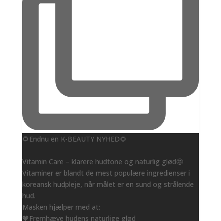
🌻Endnu en K-BEAUTY NYHED🌻
Vitamin Care – klarere hudtone og naturlig glød🤩
Vitaminer er blandt de mest populære ingredienser i
koreansk hudpleje, når målet er en sund og strålende
hud.
Masken hjælper med at:
🧡Fremhæve hudens naturlige glød