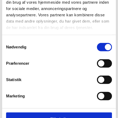
din brug af vores hjemmeside med vores partnere inden
for sociale medier, annonceringspartnere og
3
analysepartnere. Vores partnere kan kombinere disse
data med andre oplysninger, du har givet dem, eller som
de har indsamlet fra din brug af deres tjenester.
Samtykkevalg
Nødvendig
Præferencer
Statistik
Marketing
1
Open post by beauty.by.m.dk with ID
17966626367932306