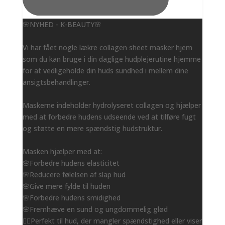
🌸NYHED - K-BEAUTY🌸
Vi har fået nogle lækre collagen sheet masker hjem
som du kan bruge i din daglige hudplejerutine hjemme
for at vedligeholde din huds sundhed i mellem dine
ansigtsbehandlinger.
Maskerne indeholder hydrolyseret collagen og hjælper
med at forbedre hudens udseende ved at tilføre fugt
og støtte en mere spændstig hudstruktur.
Masken hjælper med at:
🌸Forbedre hudens elasticitet
🌸Reducere følelsen af slap hud
🌸Give mere fylde til huden
🌸Forbedre hudens smidighed
🌸Fremhæve en sund og ungdommelig glød
👌🏻Perfekt til hud, der mangler spændstighed eller viser