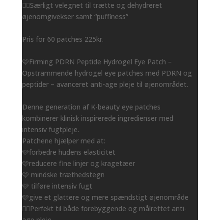
👌🏻Særligt velegnet til trætte og dehydreret
øjenomgivekser samt “puffiness”
Pris for 60 patches 225kr.
🩷Firming PDRN Peptide Hydrogel Eye Patch –
Opstrammende hydrogel eye patches med PDRN og
peptider – avanceret anti-age pleje til øjenområdet.
Denne generation af K-beauty eye patches
kombinerer klinisk inspirerede ingredienser med
intensiv fugtpleje.
Patchene hjælper med at:
🩷forbedre hudens elasticitet
🩷reducere fine linjer og kragetæer
🩷 mindske træthedstegn
🩷 tilføre intensiv fugt
🩷give et glattere og mere spændstigt øjenområde
👌🏻Perfekt til både forebyggende og målrettet anti-
age pleje.