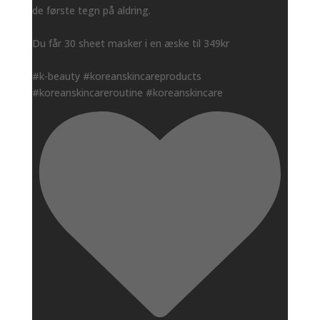
de første tegn på aldring.
Du får 30 sheet masker i en æske til 349kr
#k-beauty #koreanskincareproducts
#koreanskincareroutine #koreanskincare