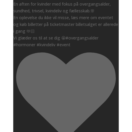
En aften for kvinder med fokus på overgangsalder,
sundhed, trivsel, kvindeliv og fællesskab.🌸
En oplevelse du ikke vil misse, læs mere om eventet
og køb billetter på ticketmaster billetsalget er allerede
i gang 🫶🏻
Vi glæder os til at se dig 🤩#overgangsalder
#hormoner #kvindeliv #event