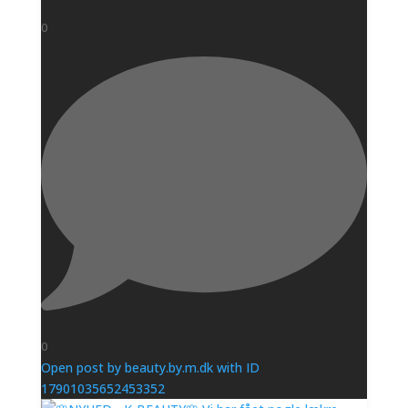
0
0
Open post by beauty.by.m.dk with ID
17901035652453352