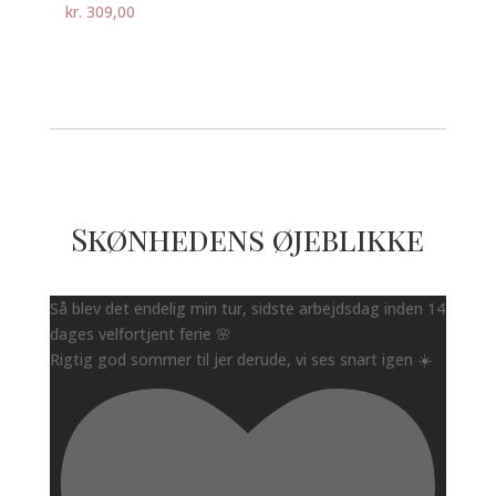
kr.
309,00
Skønhedens øjeblikke
Så blev det endelig min tur, sidste arbejdsdag inden 14
dages velfortjent ferie 🌸
Rigtig god sommer til jer derude, vi ses snart igen ☀️