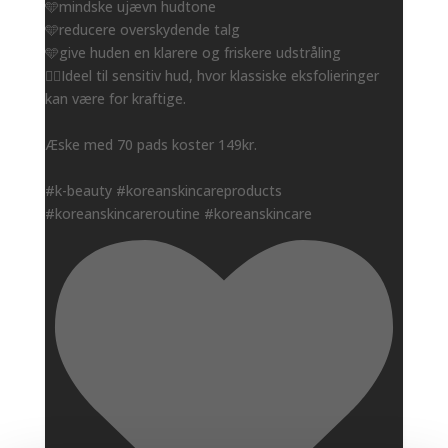
🩵mindske ujævn hudtone
🩵reducere overskydende talg
🩵give huden en klarere og friskere udstråling
👌🏻Ideel til sensitiv hud, hvor klassiske eksfolieringer
kan være for kraftige.
Æske med 70 pads koster 149kr.
#k-beauty #koreanskincareproducts
#koreanskincareroutine #koreanskincare