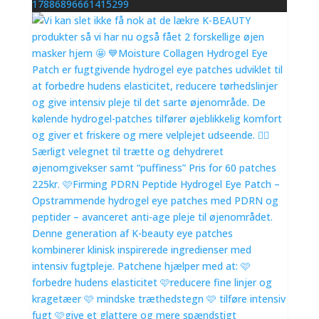
17886896661415299