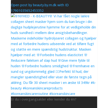
Open post by beauty.by.m.dk with ID
17901035652453352
Er du i overgangsalder eller kender du én?