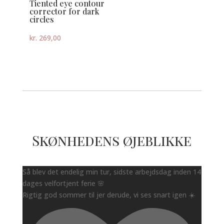
Tiented eye contour
corrector for dark
circles
kr.
269,00
Skønhedens øjeblikke
Så blev det endelig min tur, sidste arbejdsdag inden 14
dages velfortjent ferie 🌸
Rigtig god sommer til jer derude, vi ses snart igen ☀️