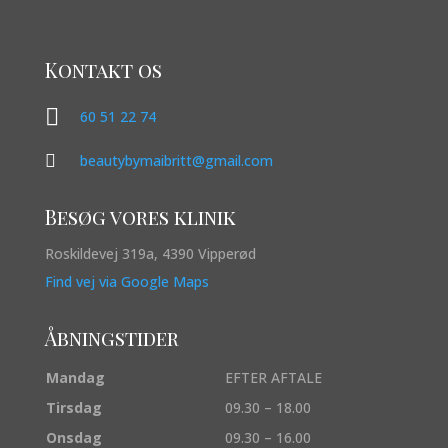
Kontakt os

60 51 22 74

beautybymaibritt@gmail.com
Besøg vores klinik
Roskildevej 319a, 4390 Vipperød
Find vej via Google Maps
Åbningstider
Mandag
EFTER AFTALE
Tirsdag
09.30 – 18.00
Onsdag
09.30 – 16.00