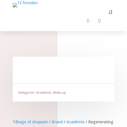
Kategorier:
Académíe
,
Make-up
Tilbage til shoppen
/
Brand
/
Académíe
/ Regenerating