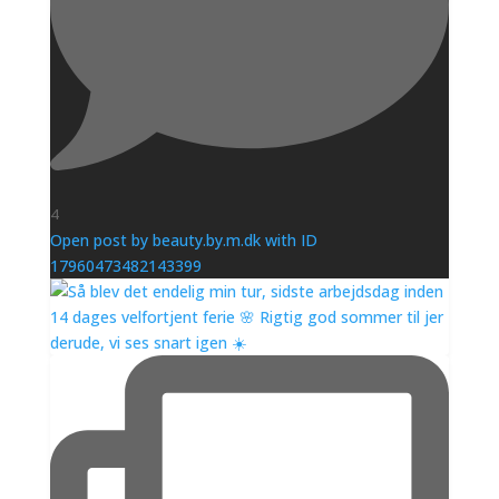
4
Open post by beauty.by.m.dk with ID
17960473482143399