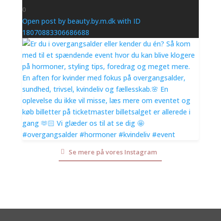
0
Open post by beauty.by.m.dk with ID
18070883306686688
Se mere på vores Instagram