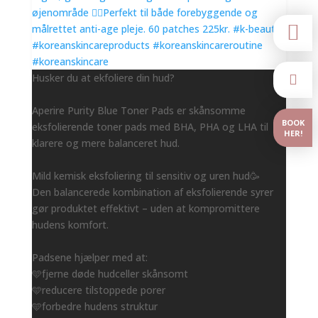

Husker du at ekfoliere din hud?

Aperire Purity Blue Toner Pads er skånsomme
BOOK
eksfolierende toner pads med BHA, PHA og LHA til
HER!
klarere og mere balanceret hud.
Mild kemisk eksfoliering til sensitiv og uren hud🥳
Den balancerede kombination af eksfolierende syrer
gør produktet effektivt – uden at kompromittere
hudens komfort.
Padsene hjælper med at:
🩵fjerne døde hudceller skånsomt
🩵reducere tilstoppede porer
🩵forbedre hudens struktur