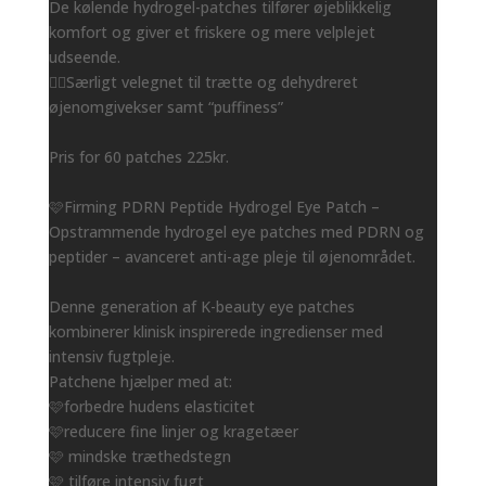
De kølende hydrogel-patches tilfører øjeblikkelig
komfort og giver et friskere og mere velplejet
udseende.
👌🏻Særligt velegnet til trætte og dehydreret
øjenomgivekser samt “puffiness”
Pris for 60 patches 225kr.
🩷Firming PDRN Peptide Hydrogel Eye Patch –
Opstrammende hydrogel eye patches med PDRN og
peptider – avanceret anti-age pleje til øjenområdet.
Denne generation af K-beauty eye patches
kombinerer klinisk inspirerede ingredienser med
intensiv fugtpleje.
Patchene hjælper med at:
🩷forbedre hudens elasticitet
🩷reducere fine linjer og kragetæer
🩷 mindske træthedstegn
🩷 tilføre intensiv fugt