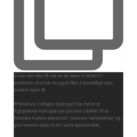
Vi kan slet ikke få nok at de lækre K-BEAUTY
produkter så vi har nu også fået 2 forskellige øjen
masker hjem 🤩
💙Moisture Collagen Hydrogel Eye Patch er
fugtgivende hydrogel eye patches udviklet til at
forbedre hudens elasticitet, reducere tørhedslinjer og
give intensiv pleje til det sarte øjenområde.