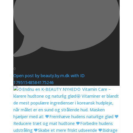
0
Open post by beauty.by.m.dk with ID
17951548584175246