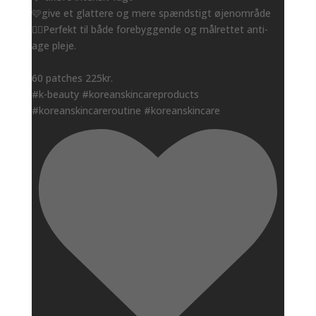
🩷give et glattere og mere spændstigt øjenområde
👌🏻Perfekt til både forebyggende og målrettet anti-
age pleje.
60 patches 225kr.
#k-beauty #koreanskincareproducts
#koreanskincareroutine #koreanskincare