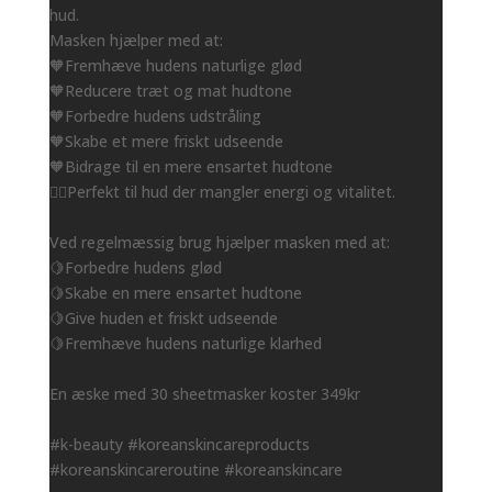
hud.
Masken hjælper med at:
🧡Fremhæve hudens naturlige glød
🧡Reducere træt og mat hudtone
🧡Forbedre hudens udstråling
🧡Skabe et mere friskt udseende
🧡Bidrage til en mere ensartet hudtone
👌🏻Perfekt til hud der mangler energi og vitalitet.
Ved regelmæssig brug hjælper masken med at:
🍋Forbedre hudens glød
🍋Skabe en mere ensartet hudtone
🍋Give huden et friskt udseende
🍋Fremhæve hudens naturlige klarhed
En æske med 30 sheetmasker koster 349kr
#k-beauty #koreanskincareproducts
#koreanskincareroutine #koreanskincare