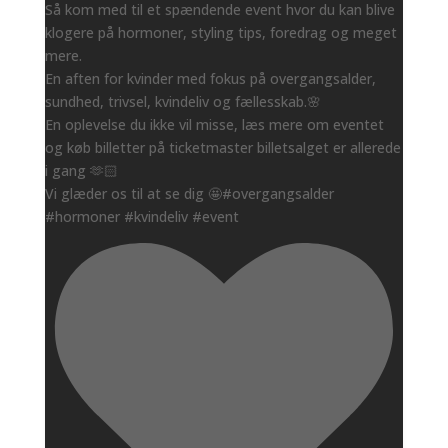
Så kom med til et spændende event hvor du kan blive
klogere på hormoner, styling tips, foredrag og meget
mere.
En aften for kvinder med fokus på overgangsalder,
sundhed, trivsel, kvindeliv og fællesskab.🌸
En oplevelse du ikke vil misse, læs mere om eventet
og køb billetter på ticketmaster billetsalget er allerede
i gang 🫶🏻
Vi glæder os til at se dig 🤩#overgangsalder
#hormoner #kvindeliv #event