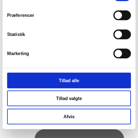
1
Open post by beauty.by.m.dk with ID
Præferencer
17966626367932306
Statistik
Marketing
Tillad alle
Tillad valgte
Afvis