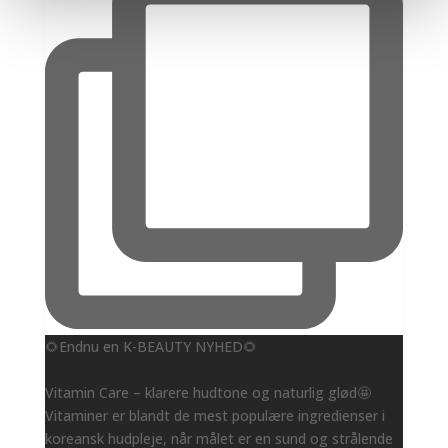
🌻Endnu en K-BEAUTY NYHED🌻
Vitamin Care – klarere hudtone og naturlig glød🤩
Vitaminer er blandt de mest populære ingredienser i
koreansk hudpleje, når målet er en sund og strålende