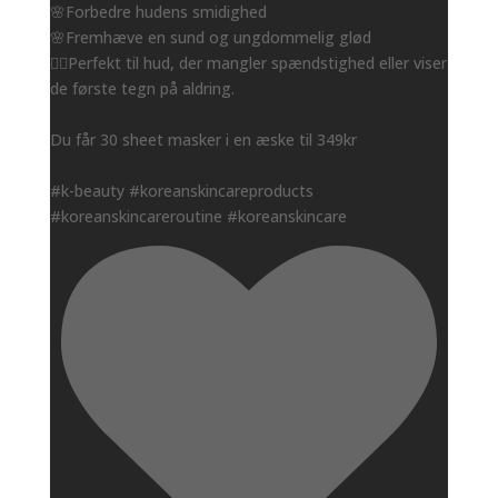
🌸Forbedre hudens smidighed
🌸Fremhæve en sund og ungdommelig glød
👌🏻Perfekt til hud, der mangler spændstighed eller viser
de første tegn på aldring.
Du får 30 sheet masker i en æske til 349kr
#k-beauty #koreanskincareproducts
#koreanskincareroutine #koreanskincare