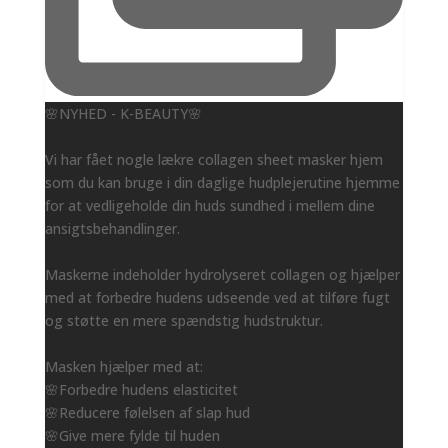
🌸NYHED - K-BEAUTY🌸
Vi har fået nogle lækre collagen sheet masker hjem
som du kan bruge i din daglige hudplejerutine hjemme
for at vedligeholde din huds sundhed i mellem dine
ansigtsbehandlinger.
Maskerne indeholder hydrolyseret collagen og hjælper
med at forbedre hudens udseende ved at tilføre fugt
og støtte en mere spændstig hudstruktur.
Masken hjælper med at:
🌸Forbedre hudens elasticitet
🌸Reducere følelsen af slap hud
🌸Give mere fylde til huden