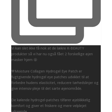
Vi kan slet ikke få nok at de lækre K-BEAUTY
produkter så vi har nu også fået 2 forskellige øjen
masker hjem 🤩
💙Moisture Collagen Hydrogel Eye Patch er
fugtgivende hydrogel eye patches udviklet til at
forbedre hudens elasticitet, reducere tørhedslinjer og
give intensiv pleje til det sarte øjenområde.
De kølende hydrogel-patches tilfører øjeblikkelig
komfort og giver et friskere og mere velplejet
udseende.