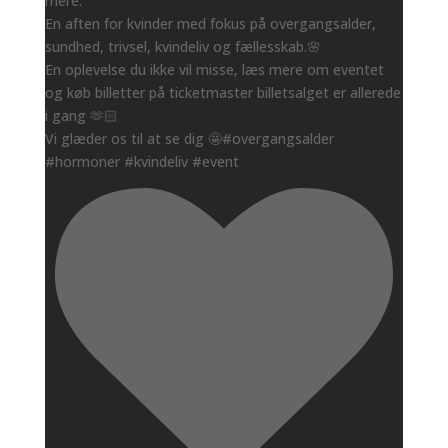
mere.
En aften for kvinder med fokus på overgangsalder,
sundhed, trivsel, kvindeliv og fællesskab.🌸
En oplevelse du ikke vil misse, læs mere om eventet
og køb billetter på ticketmaster billetsalget er allerede
i gang 🫶🏻
Vi glæder os til at se dig 🤩#overgangsalder
#hormoner #kvindeliv #event