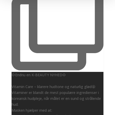
🌻Endnu en K-BEAUTY NYHED🌻
Vitamin Care – klarere hudtone og naturlig glød🤩
Vitaminer er blandt de mest populære ingredienser i
koreansk hudpleje, når målet er en sund og strålende
hud.
Masken hjælper med at: