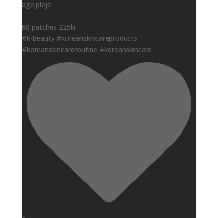
age pleje.
60 patches 225kr.
#k-beauty #koreanskincareproducts
#koreanskincareroutine #koreanskincare