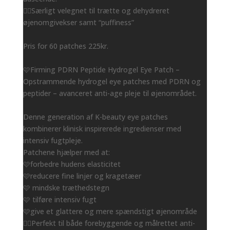
👌🏻Særligt velegnet til trætte og dehydreret
øjenomgivekser samt “puffiness”
Pris for 60 patches 225kr.
🩷Firming PDRN Peptide Hydrogel Eye Patch –
Opstrammende hydrogel eye patches med PDRN og
peptider – avanceret anti-age pleje til øjenområdet.
Denne generation af K-beauty eye patches
kombinerer klinisk inspirerede ingredienser med
intensiv fugtpleje.
Patchene hjælper med at:
🩷forbedre hudens elasticitet
🩷reducere fine linjer og kragetæer
🩷 mindske træthedstegn
🩷 tilføre intensiv fugt
🩷give et glattere og mere spændstigt øjenområde
👌🏻Perfekt til både forebyggende og målrettet anti-