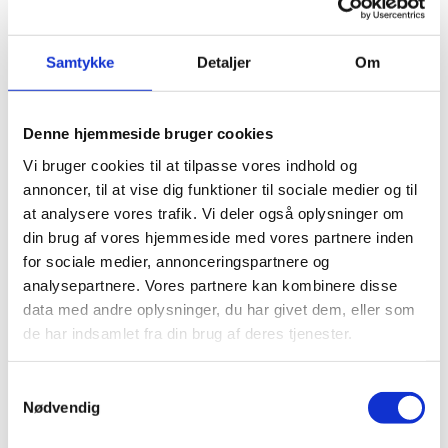
3
Samtykke
Detaljer
Om
Denne hjemmeside bruger cookies
Vi bruger cookies til at tilpasse vores indhold og
annoncer, til at vise dig funktioner til sociale medier og til
at analysere vores trafik. Vi deler også oplysninger om
din brug af vores hjemmeside med vores partnere inden
for sociale medier, annonceringspartnere og
analysepartnere. Vores partnere kan kombinere disse
data med andre oplysninger, du har givet dem, eller som
de har indsamlet fra din brug af deres tjenester.
Samtykkevalg
Nødvendig
1
Open post by beauty.by.m.dk with ID