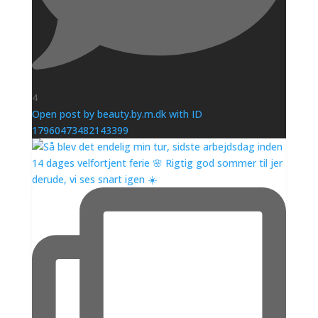
4
Open post by beauty.by.m.dk with ID
17960473482143399