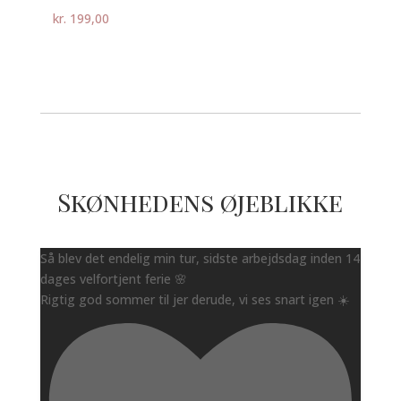
kr.
199,00
Skønhedens øjeblikke
Så blev det endelig min tur, sidste arbejdsdag inden 14
dages velfortjent ferie 🌸
Rigtig god sommer til jer derude, vi ses snart igen ☀️