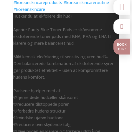

Husker du at ekfoliere din hud?

Aperire Purity Blue Toner Pads er skånsomme
eksfolierende toner pads med BHA, PHA og LHA til
klarere og mere balanceret hud.
BOOK
HER!
Mild kemisk eksfoliering til sensitiv og uren hud🥳
Den balancerede kombination af eksfolierende syrer
gør produktet effektivt – uden at kompromittere
hudens komfort.
Padsene hjælper med at:
🩵fjerne døde hudceller skånsomt
🩵reducere tilstoppede porer
🩵forbedre hudens struktur
🩵mindske ujævn hudtone
🩵reducere overskydende talg
🩵give huden en klarere og friskere udstråling