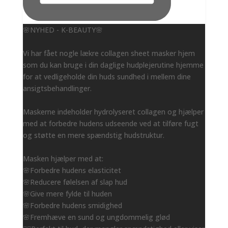
🌸NYHED - K-BEAUTY🌸
Vi har fået nogle lækre collagen sheet masker hjem
som du kan bruge i din daglige hudplejerutine hjemme
for at vedligeholde din huds sundhed i mellem dine
ansigtsbehandlinger.
Maskerne indeholder hydrolyseret collagen og hjælper
med at forbedre hudens udseende ved at tilføre fugt
og støtte en mere spændstig hudstruktur.
Masken hjælper med at:
🌸Forbedre hudens elasticitet
🌸Reducere følelsen af slap hud
🌸Give mere fylde til huden
🌸Forbedre hudens smidighed
🌸Fremhæve en sund og ungdommelig glød