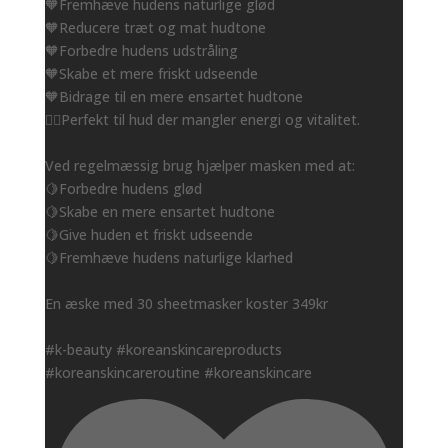
🧡Fremhæve hudens naturlige glød
🧡Reducere træt og mat hudtone
🧡Forbedre hudens udstråling
🧡Skabe et mere friskt udseende
🧡Bidrage til en mere ensartet hudtone
👌🏻Perfekt til hud der mangler energi og vitalitet.
Ved regelmæssig brug hjælper masken med at:
🍋Forbedre hudens glød
🍋Skabe en mere ensartet hudtone
🍋Give huden et friskt udseende
🍋Fremhæve hudens naturlige klarhed
En æske med 30 sheetmasker koster 349kr
#k-beauty #koreanskincareproducts
#koreanskincareroutine #koreanskincare