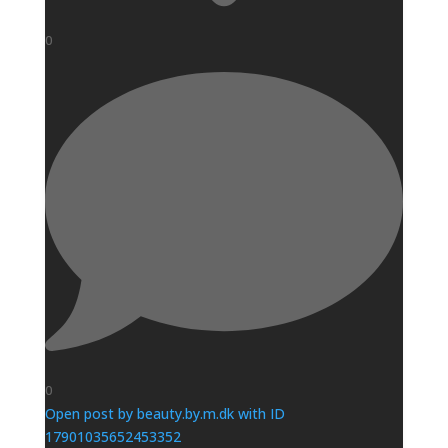
0
0
Open post by beauty.by.m.dk with ID
17901035652453352