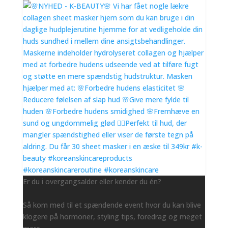
Er du i overgangsalder eller kender du én?
Så kom med til et spændende event hvor du kan blive
klogere på hormoner, styling tips, foredrag og meget