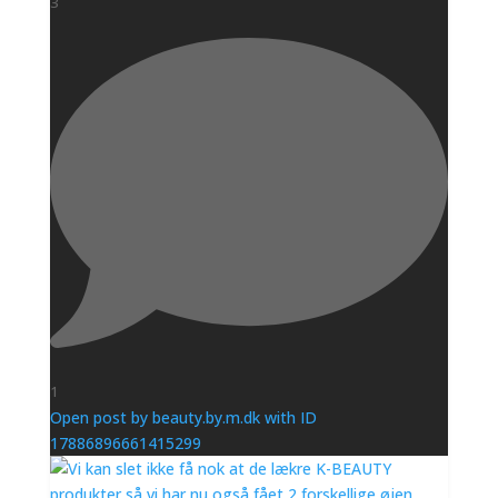
3
1
Open post by beauty.by.m.dk with ID
17886896661415299