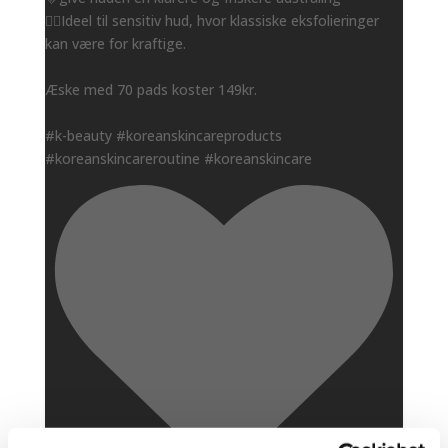
👌🏻Ideel til sensitiv hud, hvor klassiske eksfolieringer
kan være for kraftige.
Æske med 70 pads koster 149kr.
#k-beauty #koreanskincareproducts
#koreanskincareroutine #koreanskincare