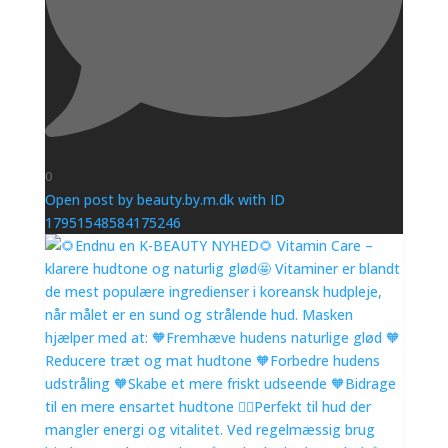
0
Open post by beauty.by.m.dk with ID
17951548584175246