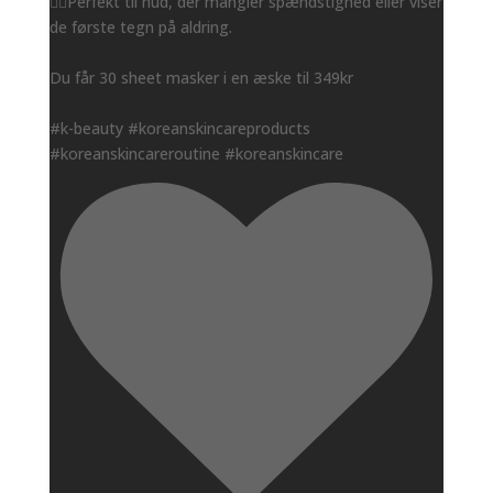
👌🏻Perfekt til hud, der mangler spændstighed eller viser
de første tegn på aldring.
Du får 30 sheet masker i en æske til 349kr
#k-beauty #koreanskincareproducts
#koreanskincareroutine #koreanskincare