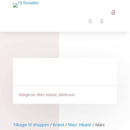
Kategorier:
Marc Inbane
,
Selvbruner
Tilbage til shoppen
/
Brand
/
Marc Inbane
/ Marc