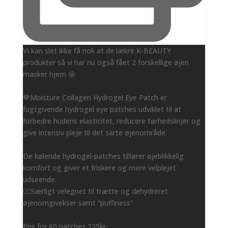
Vi kan slet ikke få nok at de lækre K-BEAUTY
produkter så vi har nu også fået 2 forskellige øjen
masker hjem 🤩
💙Moisture Collagen Hydrogel Eye Patch er
fugtgivende hydrogel eye patches udviklet til at
forbedre hudens elasticitet, reducere tørhedslinjer og
give intensiv pleje til det sarte øjenområde.
De kølende hydrogel-patches tilfører øjeblikkelig
komfort og giver et friskere og mere velplejet
udseende.
👌🏻Særligt velegnet til trætte og dehydreret
øjenomgivekser samt “puffiness”
Pris for 60 patches 225kr.