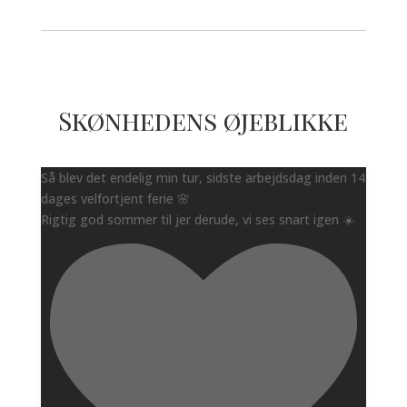
Skønhedens øjeblikke
Så blev det endelig min tur, sidste arbejdsdag inden 14
dages velfortjent ferie 🌸
Rigtig god sommer til jer derude, vi ses snart igen ☀️