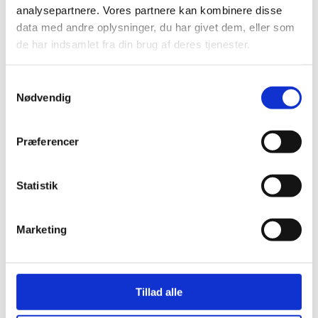
analysepartnere. Vores partnere kan kombinere disse
data med andre oplysninger, du har givet dem, eller som
de har indsamlet fra din brug af deres tjenester.
Samtykkevalg
Nødvendig
Præferencer
Statistik
1
Marketing
Open post by beauty.by.m.dk with ID
17966626367932306
Tillad alle