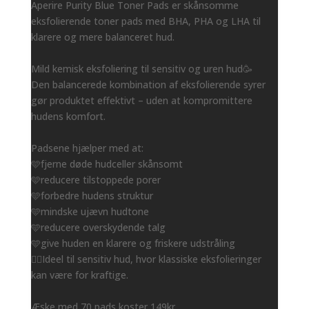
Aperire Purity Blue Toner Pads er skånsomme
eksfolierende toner pads med BHA, PHA og LHA til
klarere og mere balanceret hud.
Mild kemisk eksfoliering til sensitiv og uren hud🥳
Den balancerede kombination af eksfolierende syrer
gør produktet effektivt – uden at kompromittere
hudens komfort.
Padsene hjælper med at:
🩵fjerne døde hudceller skånsomt
🩵reducere tilstoppede porer
🩵forbedre hudens struktur
🩵mindske ujævn hudtone
🩵reducere overskydende talg
🩵give huden en klarere og friskere udstråling
👌🏻Ideel til sensitiv hud, hvor klassiske eksfolieringer
kan være for kraftige.
Æske med 70 pads koster 149kr.