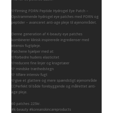
🩷Firming PDRN Peptide Hydrogel Eye Patch –
Opstrammende hydrogel eye patches med PDRN og
peptider – avanceret anti-age pleje til øjenområdet.
Denne generation af K-beauty eye patches
kombinerer klinisk inspirerede ingredienser med
intensiv fugtpleje.
Patchene hjælper med at:
🩷forbedre hudens elasticitet
🩷reducere fine linjer og kragetæer
🩷 mindske træthedstegn
🩷 tilføre intensiv fugt
🩷give et glattere og mere spændstigt øjenområde
👌🏻Perfekt til både forebyggende og målrettet anti-
age pleje.
60 patches 225kr.
#k-beauty #koreanskincareproducts