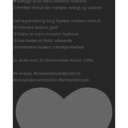
🧡Bidrage til en mere ensartet hudtone
👌🏻Perfekt til hud der mangler energi og vitalitet.
Ved regelmæssig brug hjælper masken med at:
🍋Forbedre hudens glød
🍋Skabe en mere ensartet hudtone
🍋Give huden et friskt udseende
🍋Fremhæve hudens naturlige klarhed
En æske med 30 sheetmasker koster 349kr
#k-beauty #koreanskincareproducts
#koreanskincareroutine #koreanskincare