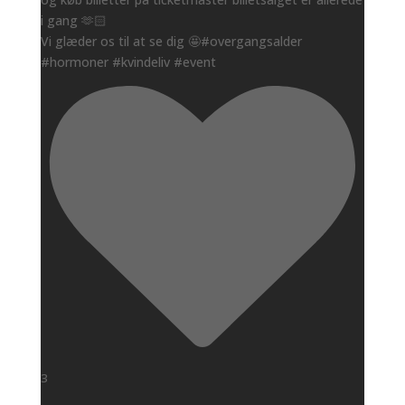
i gang 🫶🏻
Vi glæder os til at se dig 🤩#overgangsalder
#hormoner #kvindeliv #event
3