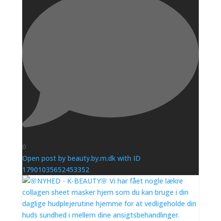
0
Open post by beauty.by.m.dk with ID
17901035652453352