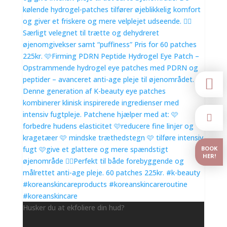


BOOK
HER!
Husker du at ekfoliere din hud?