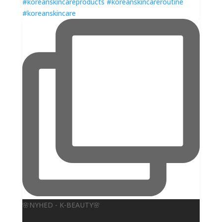
🌸NYHED - K-BEAUTY🌸