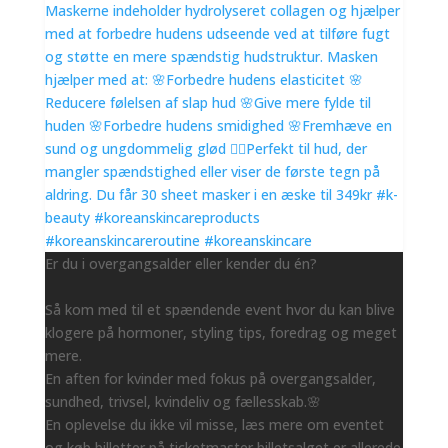
Er du i overgangsalder eller kender du én?
Så kom med til et spændende event hvor du kan blive
klogere på hormoner, styling tips, foredrag og meget
mere.
En aften for kvinder med fokus på overgangsalder,
sundhed, trivsel, kvindeliv og fællesskab.🌸
En oplevelse du ikke vil misse, læs mere om eventet
og køb billetter på ticketmaster billetsalget er allerede