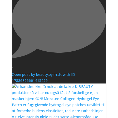
1
Open post by beauty.by.m.dk with ID
17886896661415299