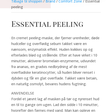
Tilbage til shoppen
/
Brand
/
Comfort Zone
/ Essential
peeling
Essential peeling
En cremet peeling-maske, der fjerner urenheder, døde
hudceller og overflødig sebum takket være en
nænsom, enzymatisk effekt. Huden kvikkes op og
efterlades blød og strålende. Efter at have virket i 10
minutter, aktiverer bromelain-enzymerne, udvundet
fra ananas, en gradvis nedbrydning af de mest
overfladiske keratinocytter, så huden bliver renset i
dybden og får en glat overflade. Takket være betain,
en naturlig osmolyt, bevares hudens fugtning.
ANVENDELSE
Fordel et jævnt lag af masken på tør og nyrenset hud
en til to gange om ugen. Lad den sidde i 10 minutter,
hvorefter den fjernes med vand. Man kan opleve en