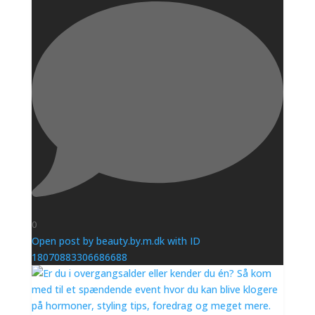
0
Open post by beauty.by.m.dk with ID
18070883306686688