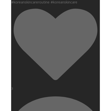
#koreanskincareroutine #koreanskincare
3