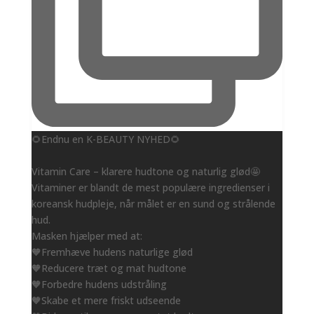
🌻Endnu en K-BEAUTY NYHED🌻
Vitamin Care – klarere hudtone og naturlig glød🤩
Vitaminer er blandt de mest populære ingredienser i
koreansk hudpleje, når målet er en sund og strålende
hud.
Masken hjælper med at:
🧡Fremhæve hudens naturlige glød
🧡Reducere træt og mat hudtone
🧡Forbedre hudens udstråling
🧡Skabe et mere friskt udseende