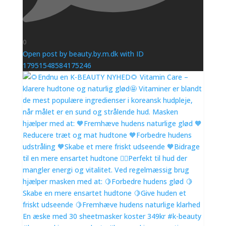
0
Open post by beauty.by.m.dk with ID
17951548584175246