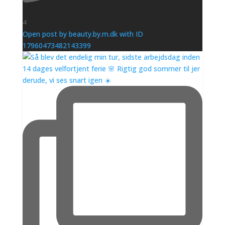
4
Open post by beauty.by.m.dk with ID
17960473482143399