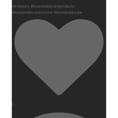
#k-beauty #koreanskincareproducts
#koreanskincareroutine #koreanskincare
0