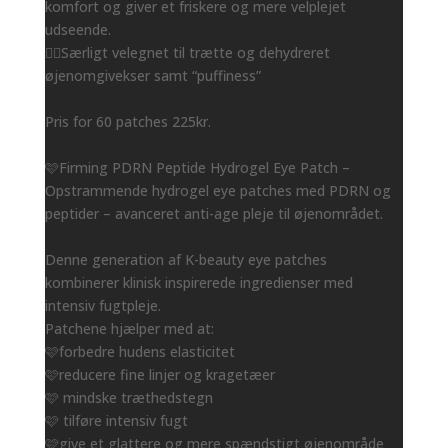
komfort og giver et friskere og mere velplejet
udseende.
👌🏻Særligt velegnet til trætte og dehydreret
øjenomgivekser samt “puffiness”
Pris for 60 patches 225kr.
🩷Firming PDRN Peptide Hydrogel Eye Patch –
Opstrammende hydrogel eye patches med PDRN og
peptider – avanceret anti-age pleje til øjenområdet.
Denne generation af K-beauty eye patches
kombinerer klinisk inspirerede ingredienser med
intensiv fugtpleje.
Patchene hjælper med at:
🩷forbedre hudens elasticitet
🩷reducere fine linjer og kragetæer
🩷 mindske træthedstegn
🩷 tilføre intensiv fugt
🩷give et glattere og mere spændstigt øjenområde