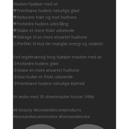
Masken hjælper med at:
🧡Fremhæve hudens naturlige glød
🧡Reducere træt og mat hudtone
🧡Forbedre hudens udstråling
🧡Skabe et mere friskt udseende
🧡Bidrage til en mere ensartet hudtone
👌🏻Perfekt til hud der mangler energi og vitalitet.
Ved regelmæssig brug hjælper masken med at:
🍋Forbedre hudens glød
🍋Skabe en mere ensartet hudtone
🍋Give huden et friskt udseende
🍋Fremhæve hudens naturlige klarhed
En æske med 30 sheetmasker koster 349kr
#k-beauty #koreanskincareproducts
#koreanskincareroutine #koreanskincare