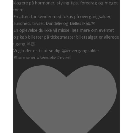
klogere på hormoner, styling tips, foredrag og meget
mere.
En aften for kvinder med fokus på overgangsalder,
sundhed, trivsel, kvindeliv og fællesskab.🌸
En oplevelse du ikke vil misse, læs mere om eventet
og køb billetter på ticketmaster billetsalget er allerede
i gang 🫶🏻
Vi glæder os til at se dig 🤩#overgangsalder
#hormoner #kvindeliv #event