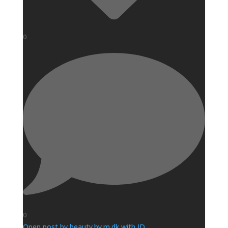
0
0
Open post by beauty.by.m.dk with ID