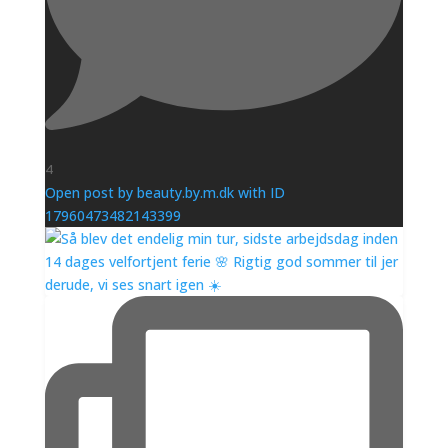
4
Open post by beauty.by.m.dk with ID
17960473482143399