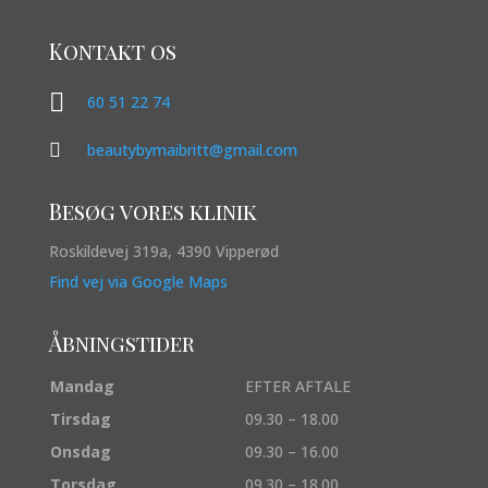
Kontakt os

60 51 22 74

beautybymaibritt@gmail.com
Besøg vores klinik
Roskildevej 319a, 4390 Vipperød
Find vej via Google Maps
Åbningstider
Mandag
EFTER AFTALE
Tirsdag
09.30 – 18.00
Onsdag
09.30 – 16.00
Torsdag
09.30 – 18.00