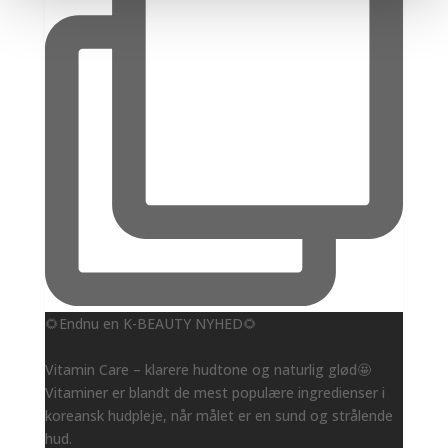
🌻Endnu en K-BEAUTY NYHED🌻
Vitamin Care – klarere hudtone og naturlig glød🤩
Vitaminer er blandt de mest populære ingredienser i
koreansk hudpleje, når målet er en sund og strålende
hud.