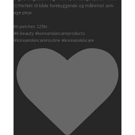
👌🏻Perfekt til både forebyggende og målrettet anti-
age pleje.
60 patches 225kr.
#k-beauty #koreanskincareproducts
#koreanskincareroutine #koreanskincare