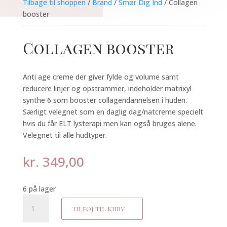
Tilbage til shoppen
/
Brand
/
Smør Dig Ind
/ Collagen
booster
Collagen booster
Anti age creme der giver fylde og volume samt
reducere linjer og opstrammer, indeholder matrixyl
synthe 6 som booster collagendannelsen i huden.
Særligt velegnet som en daglig dag/natcreme specielt
hvis du får ELT lysterapi men kan også bruges alene.
Velegnet til alle hudtyper.
kr.
349,00
6 på lager
Collagen
Tilføj til kurv
booster
antal