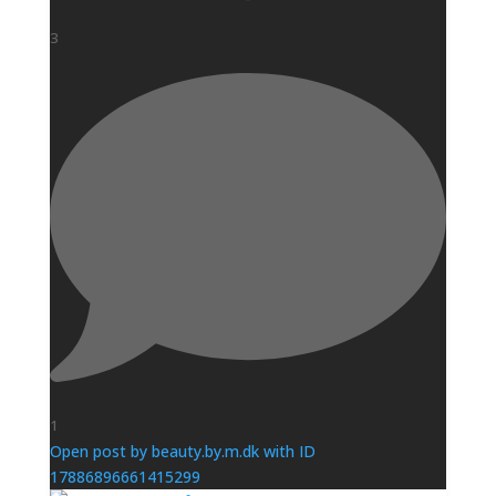
3
1
Open post by beauty.by.m.dk with ID
17886896661415299