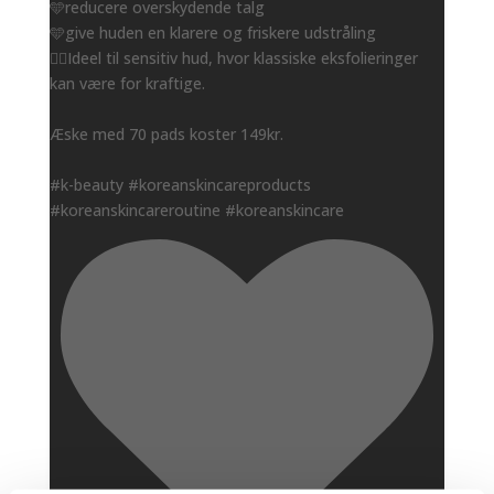
🩵reducere overskydende talg
🩵give huden en klarere og friskere udstråling
👌🏻Ideel til sensitiv hud, hvor klassiske eksfolieringer
kan være for kraftige.
Æske med 70 pads koster 149kr.
#k-beauty #koreanskincareproducts
#koreanskincareroutine #koreanskincare