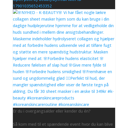
17901035652453352
Er du i overgangsalder eller kender du én?
Så kom med til et spændende event hvor du kan blive