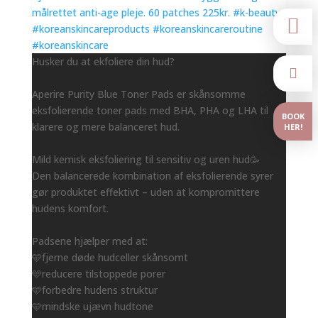

Husker du at ekfoliere din hud?

Aperire Purity Blue Toner Pads er skånsomme
eksfolierende toner pads med BHA, PHA og LHA til
BOOK
klarere og mere balanceret hud.
HER!
Mild kemisk eksfoliering til sensitiv og uren hud🥳
Den balancerede kombination af eksfolierende syrer
gør produktet effektivt – uden at kompromittere
hudens komfort.
Padsene hjælper med at:
🩵fjerne døde hudceller skånsomt
🩵reducere tilstoppede porer
🩵forbedre hudens struktur
🩵mindske ujævn hudtone