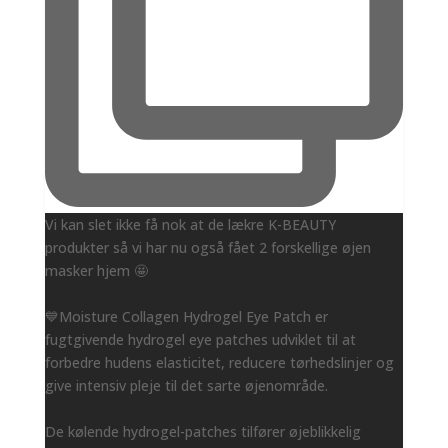
Vi kan slet ikke få nok at de lækre K-BEAUTY
produkter så vi har nu også fået 2 forskellige øjen
masker hjem 🤩
💙Moisture Collagen Hydrogel Eye Patch er
fugtgivende hydrogel eye patches udviklet til at
forbedre hudens elasticitet, reducere tørhedslinjer og
give intensiv pleje til det sarte øjenområde.
De kølende hydrogel-patches tilfører øjeblikkelig