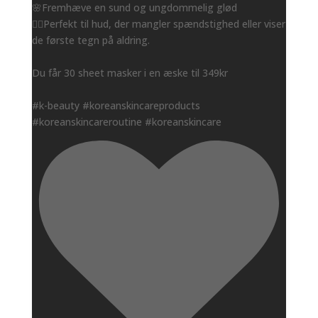
🌸Fremhæve en sund og ungdommelig glød
👌🏻Perfekt til hud, der mangler spændstighed eller viser
de første tegn på aldring.
Du får 30 sheet masker i en æske til 349kr
#k-beauty #koreanskincareproducts
#koreanskincareroutine #koreanskincare