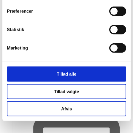
Open post by beauty.by.m.dk with ID
Præferencer
17966626367932306
Statistik
Marketing
Tillad alle
Tillad valgte
Afvis