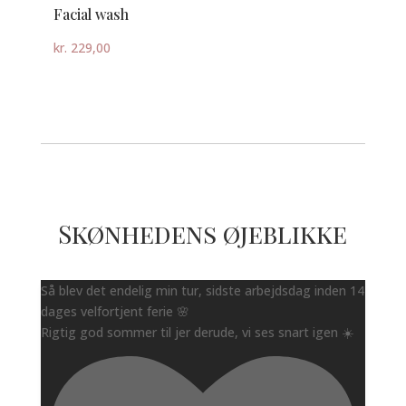
Facial wash
kr.
229,00
Skønhedens øjeblikke
Så blev det endelig min tur, sidste arbejdsdag inden 14
dages velfortjent ferie 🌸
Rigtig god sommer til jer derude, vi ses snart igen ☀️