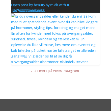
Open post by beauty.by.m.dk with ID
18070883306686688
Se mere på vores Instagram