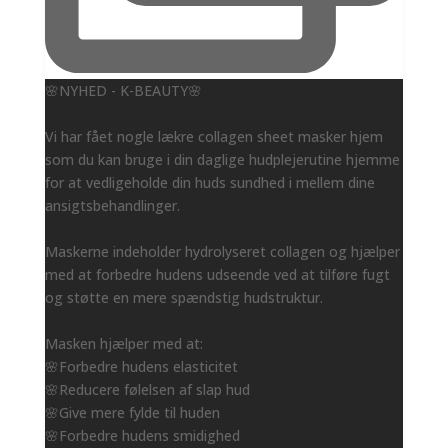
🌸NYHED - K-BEAUTY🌸
Vi har fået nogle lækre collagen sheet masker hjem
som du kan bruge i din daglige hudplejerutine hjemme
for at vedligeholde din huds sundhed i mellem dine
ansigtsbehandlinger.
Maskerne indeholder hydrolyseret collagen og hjælper
med at forbedre hudens udseende ved at tilføre fugt
og støtte en mere spændstig hudstruktur.
Masken hjælper med at:
🌸Forbedre hudens elasticitet
🌸Reducere følelsen af slap hud
🌸Give mere fylde til huden
🌸Forbedre hudens smidighed