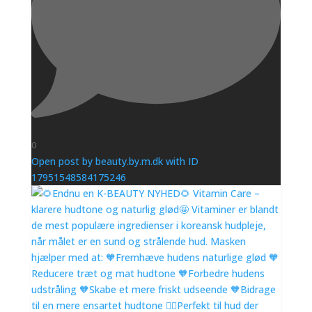
0
Open post by beauty.by.m.dk with ID
17951548584175246