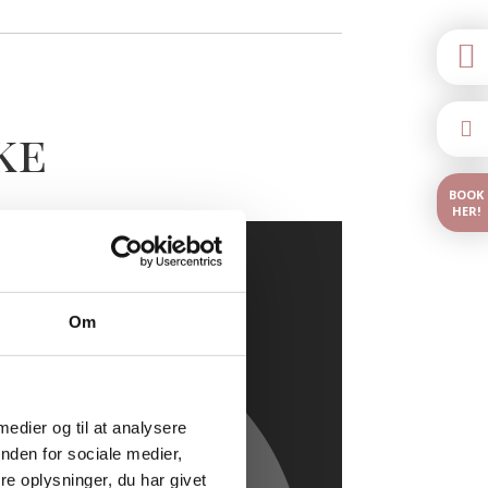


ke
BOOK
HER!
Om
 medier og til at analysere
nden for sociale medier,
e oplysninger, du har givet