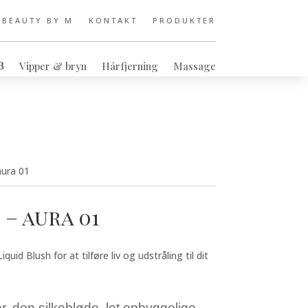
 BEAUTY BY M
KONTAKT
PRODUKTER
Vipper & bryn
Hårfjerning
Massage
aura 01
 – aura 01
uid Blush for at tilføre liv og udstråling til dit
er, den silkebløde, let opbyggelige,