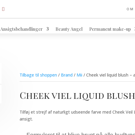
OM
Ansigtsbehandlinger
Beauty Angel
Permanent make-up
Tilbage til shoppen
/
Brand
/
Mii
/ Cheek viel liquid blush – 
Cheek viel liquid blush
Tilføj et strejf af naturligt udseende farve med Cheek Veil Liq
ansigt.
Formuleret til at blive brugt på alle hudtyp