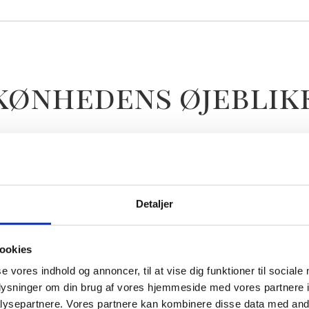
kønhedens øjeblik
nden 14 dages velfortjent ferie 🌸
en ☀️
Detaljer
ookies
se vores indhold og annoncer, til at vise dig funktioner til sociale
oplysninger om din brug af vores hjemmeside med vores partnere i
ysepartnere. Vores partnere kan kombinere disse data med andr