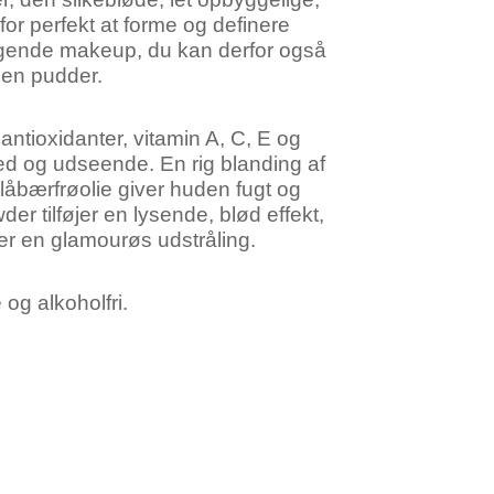
 for perfekt at forme og definere
ggende makeup, du kan derfor også
en pudder.
ntioxidanter, vitamin A, C, E og
ed og udseende. En rig blanding af
blåbærfrøolie giver huden fugt og
r tilføjer en lysende, blød effekt,
r en glamourøs udstråling.
og alkoholfri.