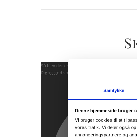
S
Så blev det endelig min tur, sidste arbejdsdag i
Rigtig god sommer til jer derude, vi ses snart ig
Samtykke
Denne hjemmeside bruger c
Vi bruger cookies til at tilpas
vores trafik. Vi deler også 
annonceringspartnere og anal