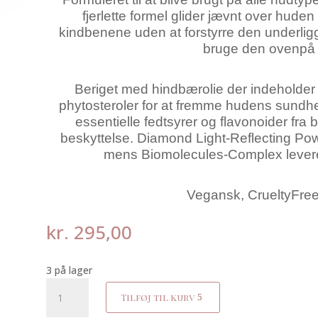
fjerlette formel glider jævnt over huden
kindbenene uden at forstyrre den underli
bruge den ovenpå 
Beriget med hindbærolie der indeholder a
phytosteroler for at fremme hudens sundh
essentielle fedtsyrer og flavonoider fra 
beskyttelse. Diamond Light-Reflecting Powde
mens Biomolecules-Complex levere
Vegansk, CrueltyFree 
kr.
295,00
3 på lager
Cheek
Tilføj til kurv
viel