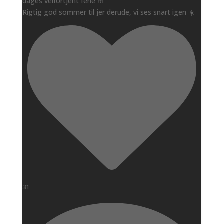
dages velfortjent ferie 🌸
Rigtig god sommer til jer derude, vi ses snart igen ☀️
31