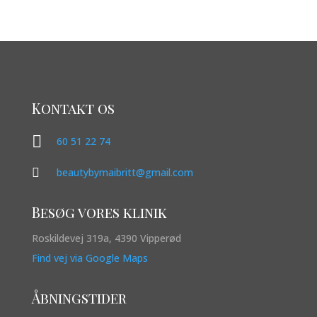
Kontakt os

60 51 22 74

beautybymaibritt@gmail.com
Besøg vores klinik
Roskildevej 319a, 4390 Vipperød
Find vej via Google Maps
Åbningstider