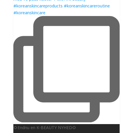
🌻Endnu en K-BEAUTY NYHED🌻