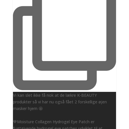
Vi kan slet ikke få nok at de lækre K-BEAUTY
produkter så vi har nu også fået 2 forskellige øjen
masker hjem 🤩
💙Moisture Collagen Hydrogel Eye Patch er
fugtgivende hydrogel eye patches udviklet til at