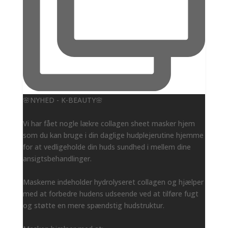
🌸NYHED - K-BEAUTY🌸
Vi har fået nogle lækre collagen sheet masker hjem
som du kan bruge i din daglige hudplejerutine hjemme
for at vedligeholde din huds sundhed i mellem dine
ansigtsbehandlinger.
Maskerne indeholder hydrolyseret collagen og hjælper
med at forbedre hudens udseende ved at tilføre fugt
og støtte en mere spændstig hudstruktur.