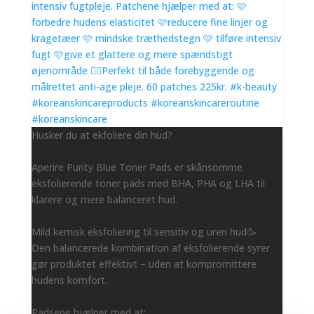
Husker du at ekfoliere din hud?
Aperire Purity Blue Toner Pads er skånsomme
eksfolierende toner pads med BHA, PHA og LHA til
klarere og mere balanceret hud.
Mild kemisk eksfoliering til sensitiv og uren hud🥳
Den balancerede kombination af eksfolierende syrer
gør produktet effektivt – uden at kompromittere
hudens komfort.
Padsene hjælper med at: