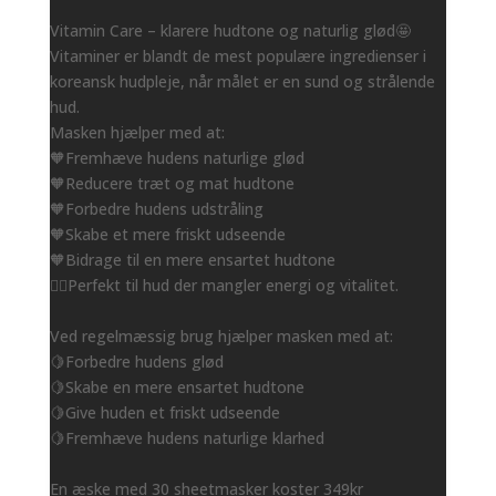
Vitamin Care – klarere hudtone og naturlig glød🤩
Vitaminer er blandt de mest populære ingredienser i
koreansk hudpleje, når målet er en sund og strålende
hud.
Masken hjælper med at:
🧡Fremhæve hudens naturlige glød
🧡Reducere træt og mat hudtone
🧡Forbedre hudens udstråling
🧡Skabe et mere friskt udseende
🧡Bidrage til en mere ensartet hudtone
👌🏻Perfekt til hud der mangler energi og vitalitet.
Ved regelmæssig brug hjælper masken med at:
🍋Forbedre hudens glød
🍋Skabe en mere ensartet hudtone
🍋Give huden et friskt udseende
🍋Fremhæve hudens naturlige klarhed
En æske med 30 sheetmasker koster 349kr