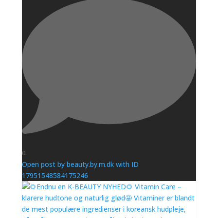
0
Open post by beauty.by.m.dk with ID
17951548584175246