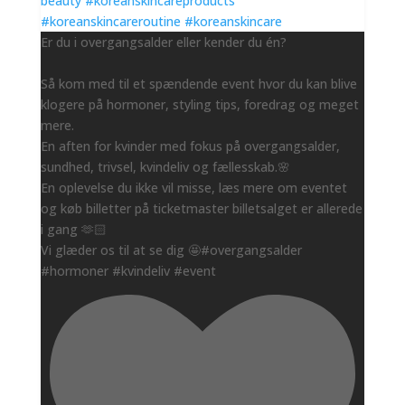
Er du i overgangsalder eller kender du én?
Så kom med til et spændende event hvor du kan blive
klogere på hormoner, styling tips, foredrag og meget
mere.
En aften for kvinder med fokus på overgangsalder,
sundhed, trivsel, kvindeliv og fællesskab.🌸
En oplevelse du ikke vil misse, læs mere om eventet
og køb billetter på ticketmaster billetsalget er allerede
i gang 🫶🏻
Vi glæder os til at se dig 🤩#overgangsalder
#hormoner #kvindeliv #event