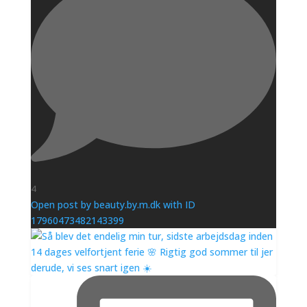
4
Open post by beauty.by.m.dk with ID
17960473482143399