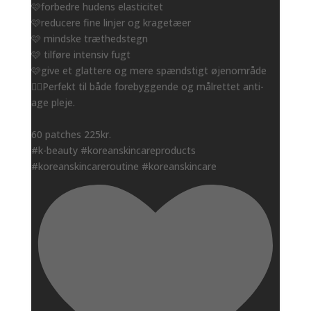
🩷forbedre hudens elasticitet
🩷reducere fine linjer og kragetæer
🩷 mindske træthedstegn
🩷 tilføre intensiv fugt
🩷give et glattere og mere spændstigt øjenområde
👌🏻Perfekt til både forebyggende og målrettet anti-
age pleje.
60 patches 225kr.
#k-beauty #koreanskincareproducts
#koreanskincareroutine #koreanskincare