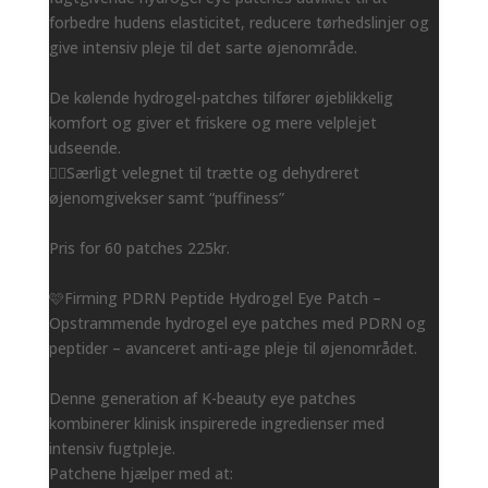
forbedre hudens elasticitet, reducere tørhedslinjer og
give intensiv pleje til det sarte øjenområde.
De kølende hydrogel-patches tilfører øjeblikkelig
komfort og giver et friskere og mere velplejet
udseende.
👌🏻Særligt velegnet til trætte og dehydreret
øjenomgivekser samt “puffiness”
Pris for 60 patches 225kr.
🩷Firming PDRN Peptide Hydrogel Eye Patch –
Opstrammende hydrogel eye patches med PDRN og
peptider – avanceret anti-age pleje til øjenområdet.
Denne generation af K-beauty eye patches
kombinerer klinisk inspirerede ingredienser med
intensiv fugtpleje.
Patchene hjælper med at: