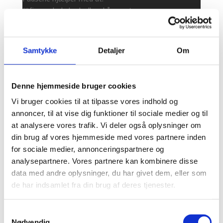
🩵fjerne døde hudceller skånsomt
🩵reducere tilstoppede porer
🩵forbedre hudens struktur
🩵mindske ujævn hudtone
Samtykke
Detaljer
Om
🩵reducere overskydende talg
🩵give huden en klarere og friskere udstråling
👌🏻Ideel til sensitiv hud, hvor klassiske eksfolieringer
Denne hjemmeside bruger cookies
kan være for kraftige.
Vi bruger cookies til at tilpasse vores indhold og
Æske med 70 pads koster 149kr.
annoncer, til at vise dig funktioner til sociale medier og til
at analysere vores trafik. Vi deler også oplysninger om
#k-beauty #koreanskincareproducts
din brug af vores hjemmeside med vores partnere inden
#koreanskincareroutine #koreanskincare
for sociale medier, annonceringspartnere og
analysepartnere. Vores partnere kan kombinere disse
data med andre oplysninger, du har givet dem, eller som
de har indsamlet fra din brug af deres tjenester.
Samtykkevalg
Nødvendig