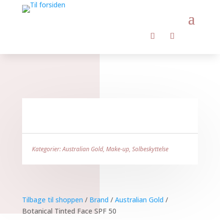
Kategorier:
Australian Gold
,
Make-up
,
Solbeskyttelse
Tilbage til shoppen
/
Brand
/
Australian Gold
/
Botanical Tinted Face SPF 50