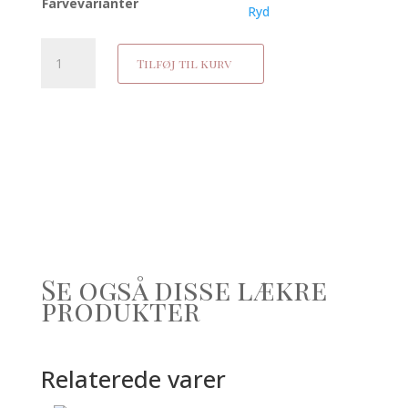
Farvevarianter
Ryd
Botanical
Tilføj til kurv
Tinted
Face
SPF
50
antal
Se også disse lækre
produkter
Relaterede varer