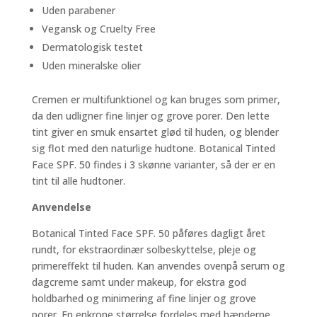
Uden parabener
Vegansk og Cruelty Free
Dermatologisk testet
Uden mineralske olier
Cremen er multifunktionel og kan bruges som primer,
da den udligner fine linjer og grove porer. Den lette
tint giver en smuk ensartet glød til huden, og blender
sig flot med den naturlige hudtone. Botanical Tinted
Face SPF. 50 findes i 3 skønne varianter, så der er en
tint til alle hudtoner.
Anvendelse
Botanical Tinted Face SPF. 50 påføres dagligt året
rundt, for ekstraordinær solbeskyttelse, pleje og
primereffekt til huden. Kan anvendes ovenpå serum og
dagcreme samt under makeup, for ekstra god
holdbarhed og minimering af fine linjer og grove
porer. En enkrone størrelse fordeles med hænderne