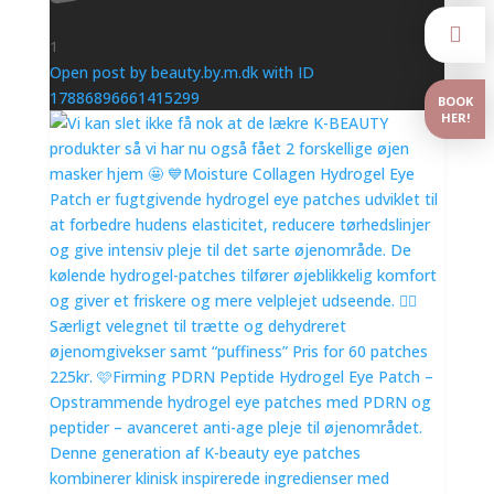

1
Open post by beauty.by.m.dk with ID
17886896661415299
BOOK
HER!