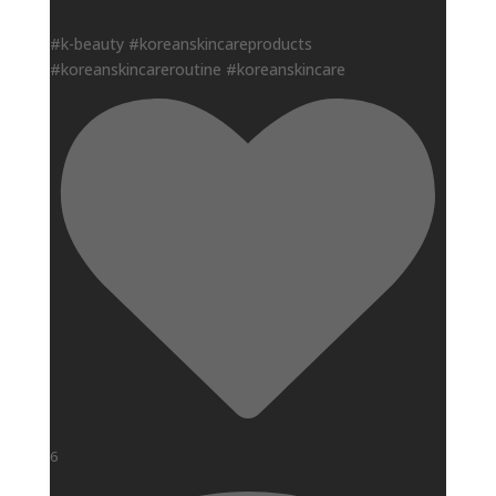
#k-beauty #koreanskincareproducts
#koreanskincareroutine #koreanskincare
6