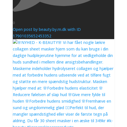
0
Open post by beauty.by.m.dk with ID
17901035652453352