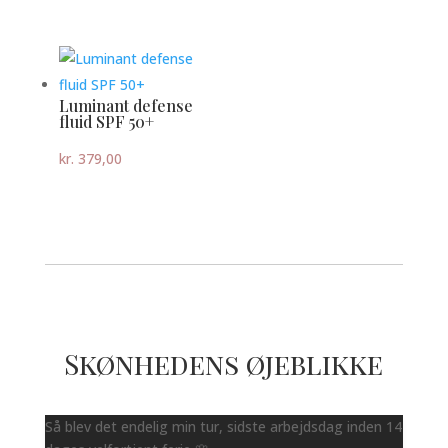
Luminant defense
fluid SPF 50+
kr.
379,00
Skønhedens øjeblikke
Så blev det endelig min tur, sidste arbejdsdag inden 14