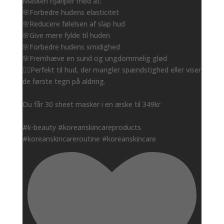
Masken hjælper med at:
🌸Forbedre hudens elasticitet
🌸Reducere følelsen af slap hud
🌸Give mere fylde til huden
🌸Forbedre hudens smidighed
🌸Fremhæve en sund og ungdommelig glød
👌🏻Perfekt til hud, der mangler spændstighed eller viser
de første tegn på aldring.
Du får 30 sheet masker i en æske til 349kr
#k-beauty #koreanskincareproducts
#koreanskincareroutine #koreanskincare