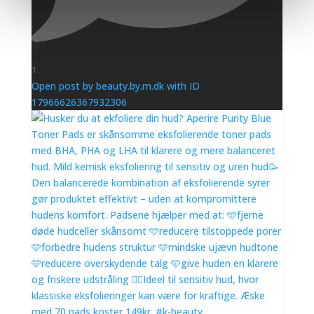
1
Open post by beauty.by.m.dk with ID
17966626367932306