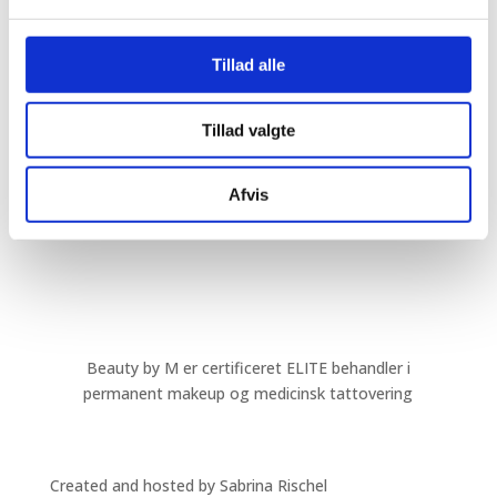
Find vej via Google Maps
Åbningstider
Tillad alle
Mandag
EFTER AFTALE
Tillad valgte
Tirsdag
09.30 – 18.00
Onsdag
09.30 – 16.00
Afvis
Torsdag
09.30 – 18.00
Fredag
09.30 – 14.00
Weekend
EFTER AFTALE
Beauty by M er certificeret ELITE behandler i
permanent makeup og medicinsk tattovering
Created and hosted by Sabrina Rischel